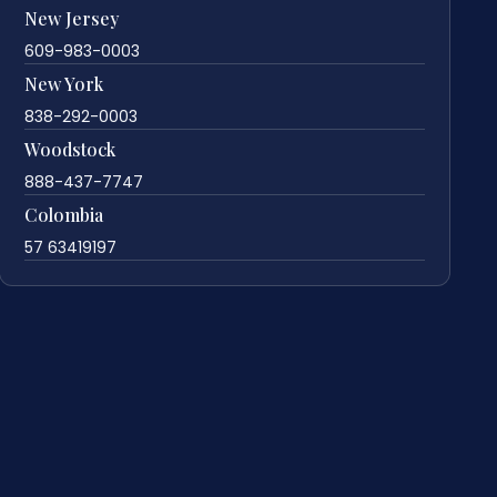
New Jersey
609-983-0003
New York
838-292-0003
Woodstock
888-437-7747
Colombia
57 63419197