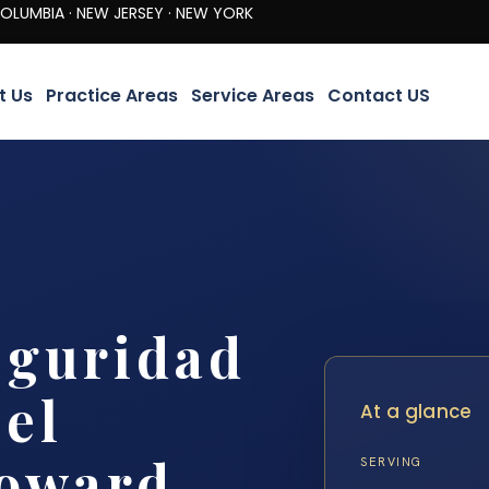
· NEW JERSEY · NEW YORK
t Us
Practice Areas
Service Areas
Contact US
eguridad
 el
At a glance
oward,
SERVING