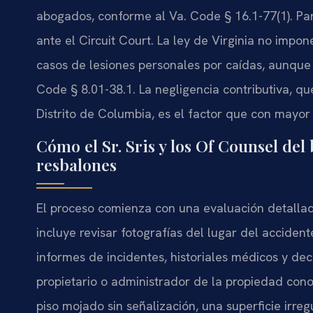
abogados, conforme al
Va. Code § 16.1-77(1)
. Pa
ante el
Circuit Court
. La ley de Virginia no impo
casos de lesiones personales por caídas, aunque 
Code § 8.01-38.1
. La negligencia contributiva, q
Distrito de Columbia, es el factor que con mayor
Cómo el Sr. Sris y los Of Counsel del
resbalones
El proceso comienza con una evaluación detallada
incluye revisar fotografías del lugar del acciden
informes de incidentes, historiales médicos y decl
propietario o administrador de la propiedad con
piso mojado sin señalización, una superficie irr