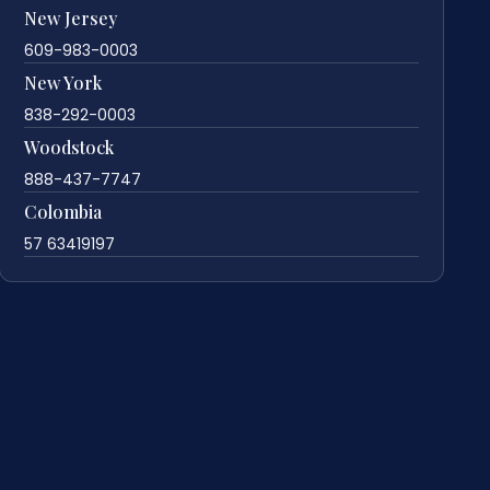
New Jersey
609-983-0003
New York
838-292-0003
Woodstock
888-437-7747
Colombia
57 63419197