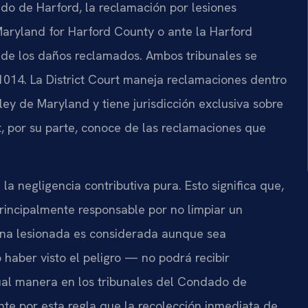
o de Harford, la reclamación por lesiones
 Maryland for Harford County o ante la Harford
 de los daños reclamados. Ambos tribunales se
1014. La District Court maneja reclamaciones dentro
 ley de Maryland y tiene jurisdicción exclusiva sobre
, por su parte, conoce de las reclamaciones que
a negligencia contributiva pura. Esto significa que,
 principalmente responsable por no limpiar un
sona lesionada es considerada aunque sea
aber visto el peligro — no podrá recibir
ual manera en los tribunales del Condado de
nte por esta regla que la recolección inmediata de