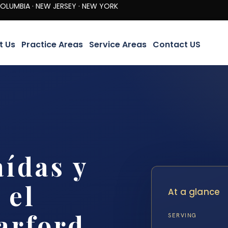
· NEW JERSEY · NEW YORK
t Us
Practice Areas
Service Areas
Contact US
ídas y
 el
At a glance
arford,
SERVING