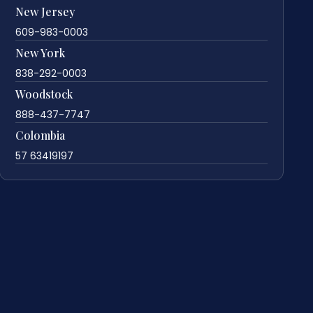
New Jersey
609-983-0003
New York
838-292-0003
Woodstock
888-437-7747
Colombia
57 63419197