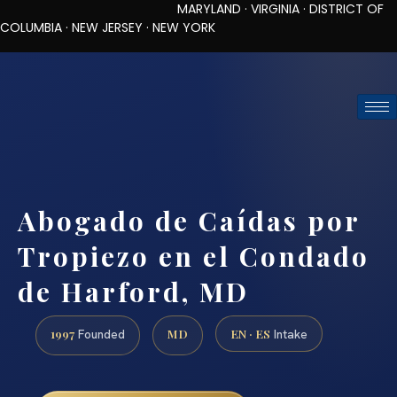
MARYLAND · VIRGINIA · DISTRICT OF
COLUMBIA · NEW JERSEY · NEW YORK
TOLL-FREE (888) 437-7747
REQUEST CONSULTATION
Abogado de Caídas por
Tropiezo en el Condado
de Harford, MD
1997
MD
EN · ES
Founded
Intake