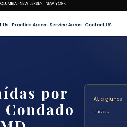
· NEW JERSEY · NEW YORK
t Us
Practice Areas
Service Areas
Contact US
ídas por
At a glance
l Condado
SERVING
, MD