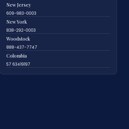
New Jersey
609-983-0003
New York
838-292-0003
Woodstock
888-437-7747
Colombia
57 63419197