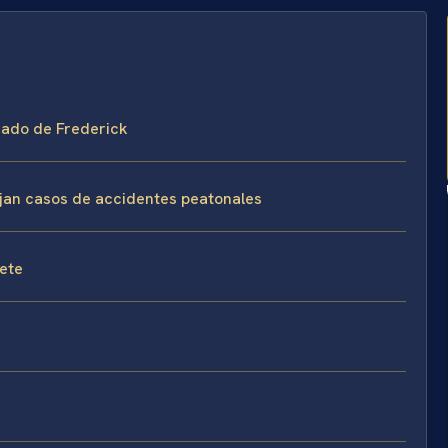
dado de Frederick
ejan casos de accidentes peatonales
fete