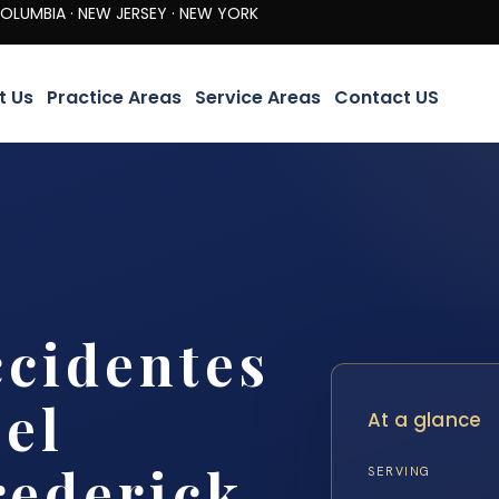
· NEW JERSEY · NEW YORK
t Us
Practice Areas
Service Areas
Contact US
cidentes
 el
At a glance
ederick,
SERVING