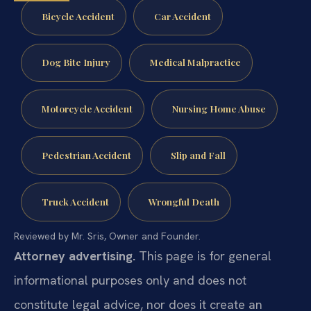
Bicycle Accident
Car Accident
Dog Bite Injury
Medical Malpractice
Motorcycle Accident
Nursing Home Abuse
Pedestrian Accident
Slip and Fall
Truck Accident
Wrongful Death
Reviewed by Mr. Sris, Owner and Founder.
Attorney advertising.
This page is for general
informational purposes only and does not
constitute legal advice, nor does it create an