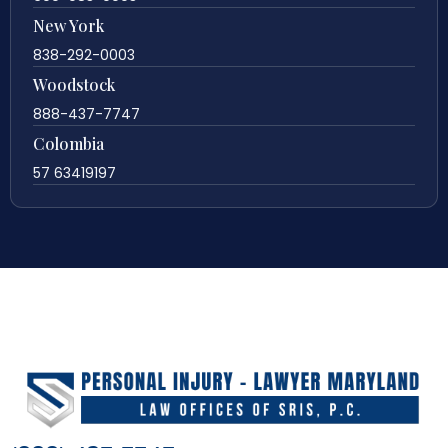
New York
838-292-0003
Woodstock
888-437-7747
Colombia
57 63419197