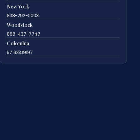
New York
838-292-0003
Woodstock
888-437-7747
Colombia
57 63419197