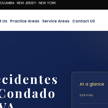
· NEW JERSEY · NEW YORK
t Us
Practice Areas
Service Areas
Contact US
cidentes
At a glance
 Condado
SERVING
 VA