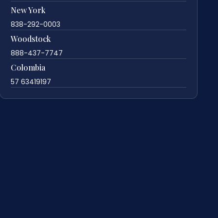
New York
838-292-0003
Woodstock
888-437-7747
Colombia
57 63419197