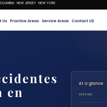
· NEW JERSEY · NEW YORK
t Us
Practice Areas
Service Areas
Contact US
cidentes
At a glance
a en
SERVING