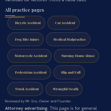
All practice pages
Bicycle Accident
Car Accident
Dog Bite Injury
Medical Malpractice
Motorcycle Accident
Nursing Home Abuse
Pedestrian Accident
Slip and Fall
Truck Accident
Wrongful Death
Reviewed by Mr. Sris, Owner and Founder.
Attorney advertising.
This page is for general