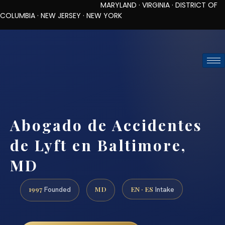
MARYLAND · VIRGINIA · DISTRICT OF
COLUMBIA · NEW JERSEY · NEW YORK
TOLL-FREE (888) 437-7747
REQUEST CONSULTATION
Abogado de Accidentes
de Lyft en Baltimore,
MD
1997
MD
EN · ES
Founded
Intake