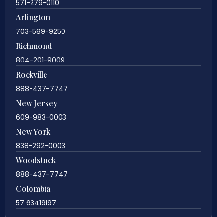
571-279-0110
Arlington
703-589-9250
Richmond
804-201-9009
Rockville
888-437-7747
New Jersey
609-983-0003
New York
838-292-0003
Woodstock
888-437-7747
Colombia
57 63419197