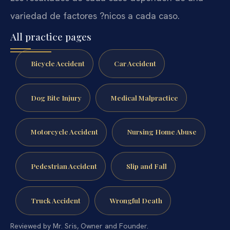
variedad de factores ?nicos a cada caso.
All practice pages
Bicycle Accident
Car Accident
Dog Bite Injury
Medical Malpractice
Motorcycle Accident
Nursing Home Abuse
Pedestrian Accident
Slip and Fall
Truck Accident
Wrongful Death
Reviewed by Mr. Sris, Owner and Founder.