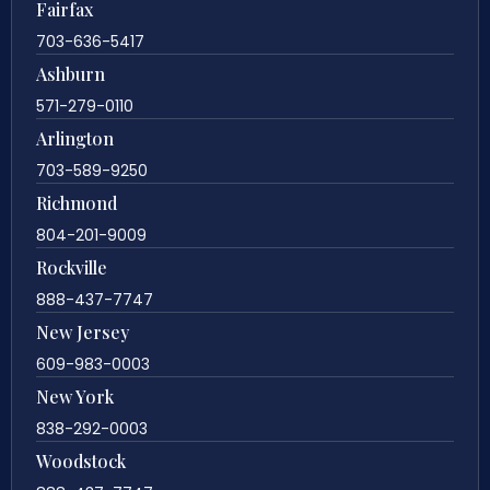
Fairfax
703-636-5417
Ashburn
571-279-0110
Arlington
703-589-9250
Richmond
804-201-9009
Rockville
888-437-7747
New Jersey
609-983-0003
New York
838-292-0003
Woodstock