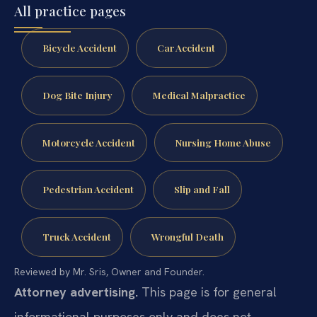
All practice pages
Bicycle Accident
Car Accident
Dog Bite Injury
Medical Malpractice
Motorcycle Accident
Nursing Home Abuse
Pedestrian Accident
Slip and Fall
Truck Accident
Wrongful Death
Reviewed by Mr. Sris, Owner and Founder.
Attorney advertising.
This page is for general
informational purposes only and does not