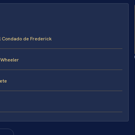
el Condado de Frederick
 Wheeler
fete